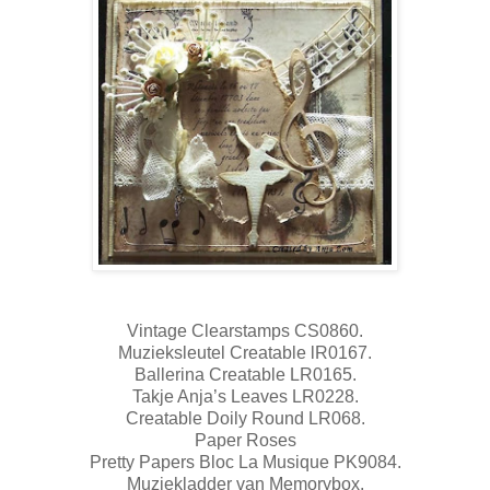
Vintage Clearstamps CS0860.
Muzieksleutel Creatable lR0167.
Ballerina Creatable LR0165.
Takje Anja’s Leaves LR0228.
Creatable Doily Round LR068.
Paper Roses
Pretty Papers Bloc
La Musique
PK
9084.
Muziekladder van Memorybox.