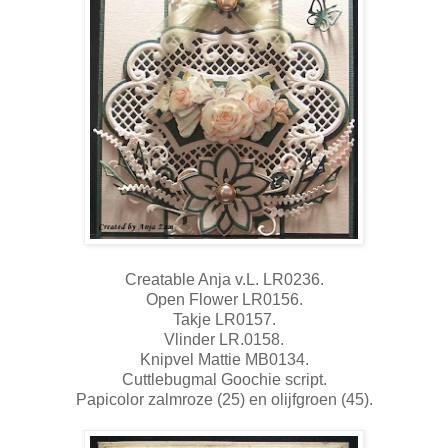
Creatable Anja v.L. LR0236.
Open Flower LR0156.
Takje LR0157.
Vlinder LR.0158.
Knipvel Mattie MB0134.
Cuttlebugmal Goochie script.
Papicolor zalmroze (25) en olijfgroen (45).